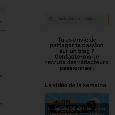
Tu as envie de
partager ta passion
sur un blog ?
Contacte-moi je
recrute des rédacteurs
passionnés !
 3
La vidéo de la semaine
ez
Cliquez pour accepter les cookies
marketing et activer ce contenu