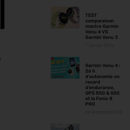
TEST
comparaison
montre Garmin
Venu 4 VS
Garmin Venu 3
7 Janvier 2026
s
Garmin Venu 4 :
26 h
d’autonomie un
record
d’endurance,
GPS 850 & 550
et la Fenix 8
PRO
24 Septembre 2025