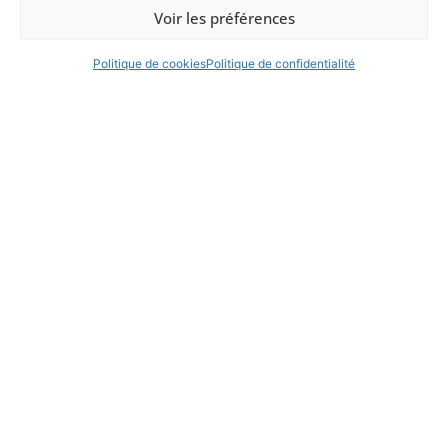
Je m'abonne !
Voir les préférences
UN CLIC, UN ABONNÉ !
Guix On Bike [VTT XC]
Politique de cookies
Politique de confidentialité