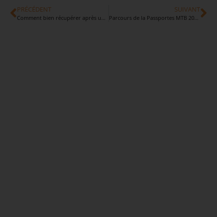
PRÉCÉDENT
SUIVANT
Comment bien récupérer après une sortie vélo ?
Parcours de la Passportes MTB 2024 dévoilé